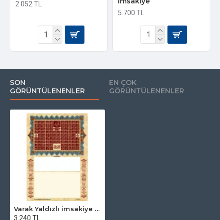
imsakiye
2.052 TL
5.700 TL
SON
EN ÇOK
GÖRÜNTÜLENENLER
GÖRÜNTÜLENENLER
Varak Yaldızlı imsakiye - 4 - Baskısız
3.240 TL