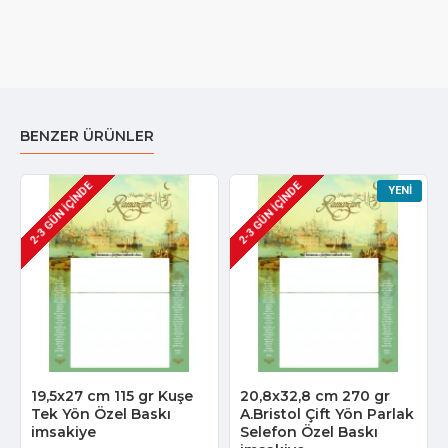
BENZER ÜRÜNLER
2-3 GÜN IÇINDE
2-3 GÜN IÇINDE
YENI
19,5x27 cm 115 gr Kuşe
20,8x32,8 cm 270 gr
Tek Yön Özel Baskı
A.Bristol Çift Yön Parlak
imsakiye
Selefon Özel Baskı