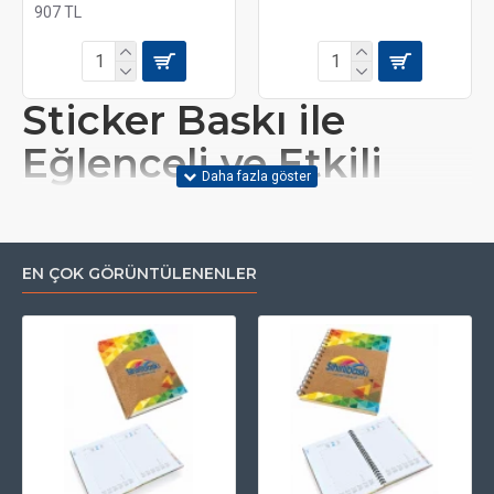
907 TL
Sticker Baskı ile
Eğlenceli ve Etkili
Tanıtım Çözümleri
EN ÇOK GÖRÜNTÜLENENLER
STICKER NEDIR VE NE İÇIN KULLANILIR?
Sticker, yapışkanlı bir yüzeye sahip olan ve genellikle
dekorasyon ya da tanıtım amacıyla kullanılan bir baskı
ürünüdür. Sihirlibaski.com’da, özel sticker tasarımı
arayanlar için sticker baskı hizmeti sunuyoruz. Bu
stickerlar, ürün etiketleri, promosyonlar ve kişisel projeler
için idealdir. Logonuz, mesajlarınız ya da görsellerinizle
kişiselleştirilerek hem dikkat çeker hem de markanızı