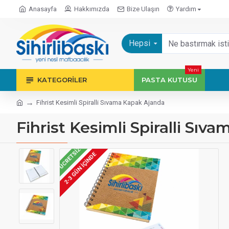
Anasayfa
Hakkımızda
Bize Ulaşın
Yardım
Hepsi
Yeni
KATEGORILER
PASTA KUTUSU
Fihrist Kesimli Spiralli Sıvama Kapak Ajanda
Fihrist Kesimli Spiralli Sı
ÜCRETSIZ
2-3 GÜN IÇINDE