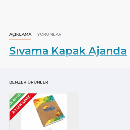
AÇIKLAMA
YORUMLAR
Sıvama Kapak Ajanda
BENZER ÜRÜNLER
ÜCRETSIZ
2-3 GÜN IÇINDE