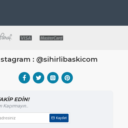
nstagram : @sihirlibaskicom
TAKİP EDİN!
rı Kaçırmayın..
Kaydet