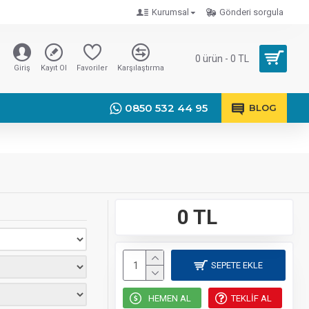
Kurumsal
Gönderi sorgula
0 ürün - 0 TL
Giriş
Kayıt Ol
Favoriler
Karşılaştırma
0850 532 44 95
BLOG
0 TL
SEPETE EKLE
HEMEN AL
TEKLIF AL