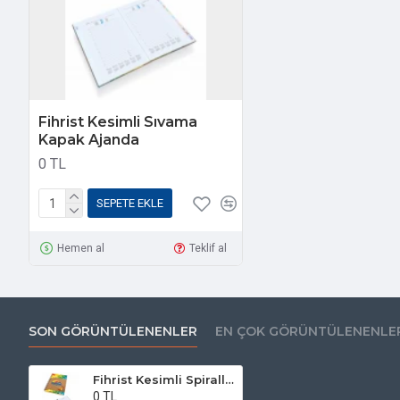
Fihrist Kesimli Sıvama
Kapak Ajanda
0 TL
SEPETE EKLE
Hemen al
Teklif al
SON GÖRÜNTÜLENENLER
EN ÇOK GÖRÜNTÜLENENLE
Fihrist Kesimli Spiralli Sıvama Kapak Ajanda
0 TL