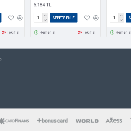
5.184 TL
SEPETE EKLE
S
Teklif al
Hemen al
Teklif al
Hemen a
R