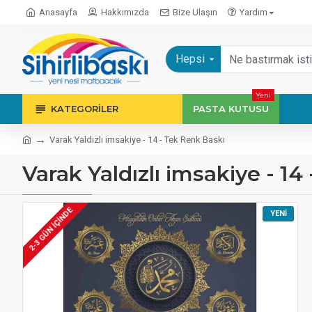
Anasayfa
Hakkımızda
Bize Ulaşın
Yardım
Hepsi
Yeni
KATEGORILER
PASTA KUTUSU
Varak Yaldızlı imsakiye - 14 - Tek Renk Baskı
Varak Yaldızlı imsakiye - 14
2-3 GÜN IÇINDE
YENI