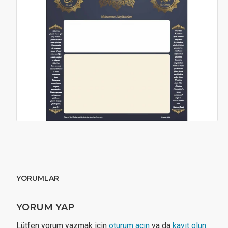
YORUMLAR
YORUM YAP
Lütfen yorum yazmak için
oturum açın
ya da
kayıt olun
.