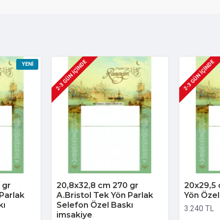
2-3 GÜN IÇINDE
2-3 GÜN IÇINDE
YENI
 gr
20,8x32,8 cm 270 gr
20x29,5 
 Parlak
A.Bristol Tek Yön Parlak
Yön Özel
kı
Selefon Özel Baskı
3.240 TL
imsakiye