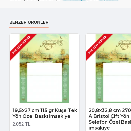
BENZER ÜRÜNLER
2-3 GÜN IÇINDE
2-3 GÜN IÇINDE
19,5x27 cm 115 gr Kuşe Tek
20,8x32,8 cm 270
Yön Özel Baskı imsakiye
A.Bristol Çift Yön
Selefon Özel Bas
2.052 TL
imsakiye