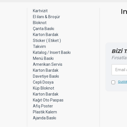
I
Kartvizit
El ilanı & Broşür
Bloknot
Çanta Baskı
Karton Bardak
Sticker ( Etiket )
Takvim
BİZİ 
Katalog / Insert Baskı
Fırsatla
Menü Baskı
Amerikan Servis
Karton Bardak
Davetiye Baskı
Cepli Dosya
Gizlili
Küp Bloknot
Karton Bardak
Kağıt Oto Paspas
Afiş Poster
Plastik Kalem
Ajanda Baskı