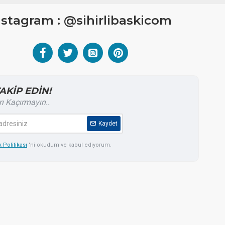
nstagram : @sihirlibaskicom
TAKİP EDİN!
rı Kaçırmayın..
Kaydet
k Politikası
'ni okudum ve kabul ediyorum.