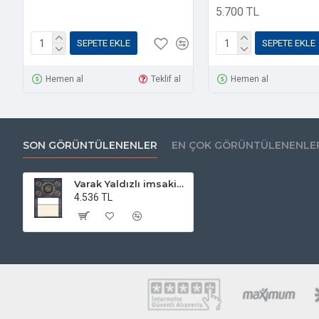
5.700 TL
SEPETE EKLE
SEPETE EKLE
Hemen al
Teklif al
Hemen al
SON GÖRÜNTÜLENENLER
EN ÇOK GÖRÜNTÜLENENLE
Varak Yaldızlı imsakiye - 14 - Tek Renk Baskı
4.536 TL