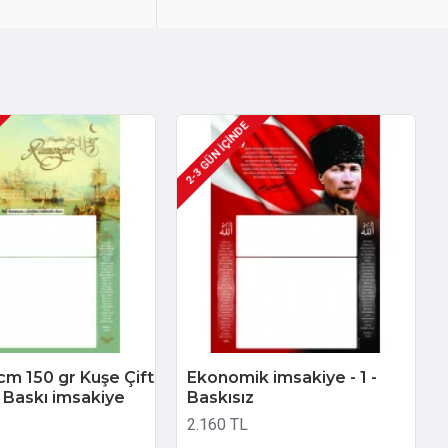
2-3 GÜN IÇINDE
cm 150 gr Kuşe Çift
Ekonomik imsakiye - 1 -
 Baskı imsakiye
Baskısız
2.160 TL