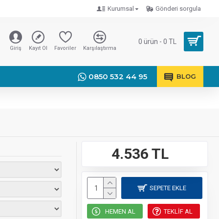
Kurumsal
Gönderi sorgula
0 ürün - 0 TL
Giriş
Kayıt Ol
Favoriler
Karşılaştırma
0850 532 44 95
BLOG
4.536 TL
SEPETE EKLE
HEMEN AL
TEKLIF AL