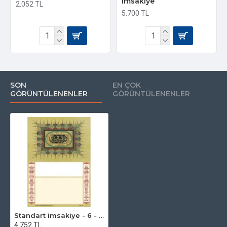
imsakiye
2.052 TL
5.700 TL
SON
EN ÇOK
GÖRÜNTÜLENENLER
GÖRÜNTÜLENENLER
Standart imsakiye - 6 - Çift Renk Baskılı
4.752 TL