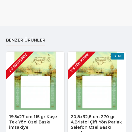
BENZER ÜRÜNLER
2-3 GÜN IÇINDE
2-3 GÜN IÇINDE
YENI
19,5x27 cm 115 gr Kuşe
20,8x32,8 cm 270 gr
Tek Yön Özel Baskı
A.Bristol Çift Yön Parlak
imsakiye
Selefon Özel Baskı