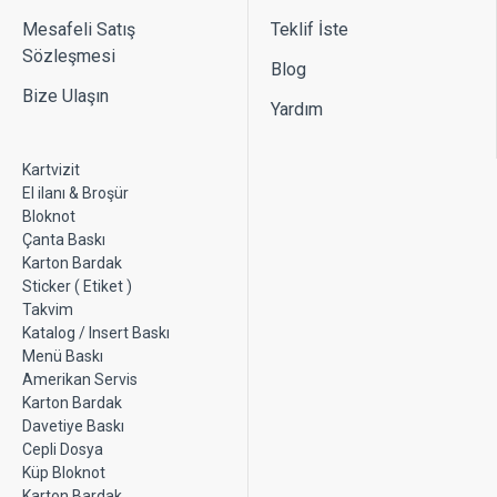
çözüm üretmek adına tek seferde fazla sayıda
kartvizit bastırmanız faydanıza olacaktır.
Mesafeli Satış
Teklif İste
Seçtiğiniz adet için tek tasarım yüklenebilmektedir.
Sözleşmesi
Blog
Her isim/tasarım için ayrı adet seçip ürünün sepete
Bize Ulaşın
atılması gereklidir. Örneğin; aynı bilgilere sahip,
Yardım
sadece isim değişecek tasarımlar da farklı tasarım
sayılmaktadır, bu sebeple sepete 1000 adet + 1000
Kartvizit
adet olarak 2 ürün atmanız gerekmektedir.
El ilanı & Broşür
Bloknot
Çanta Baskı
Karton Bardak
Sticker ( Etiket )
Takvim
Katalog / Insert Baskı
Menü Baskı
Amerikan Servis
Karton Bardak
Davetiye Baskı
Cepli Dosya
Küp Bloknot
Karton Bardak