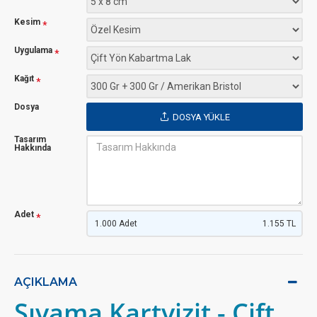
Kesim
Uygulama
Kağıt
Dosya
DOSYA YÜKLE
Tasarım
Hakkında
Adet
1.000 Adet
1.155 TL
AÇIKLAMA
Sıvama Kartvizit - Çift