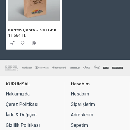
müşterilerinize verecekseniz boyutunu ona göre
belirlemelisiniz.
Tasarımınızı doğru ölÇülerle yapmalısınız.
Karton Çanta - 300 Gr Krome Karton - M - Çift Renk Baskı
11.664 TL
KURUMSAL
Hesabım
Hakkımızda
Hesabım
Çerez Politikası
Siparişlerim
İade & Değişim
Adreslerim
Gizlilik Politikası
Sepetim