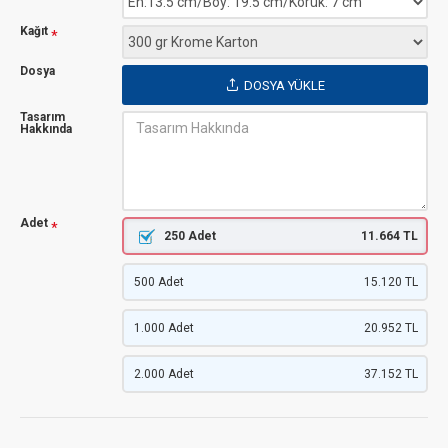
Kağıt
Dosya
DOSYA YÜKLE
Tasarım
Hakkında
Adet
250 Adet
11.664 TL
500 Adet
15.120 TL
1.000 Adet
20.952 TL
2.000 Adet
37.152 TL