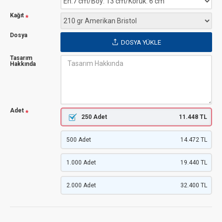
Kağıt
Dosya
DOSYA YÜKLE
Tasarım
Hakkında
Adet
250 Adet
11.448 TL
500 Adet
14.472 TL
1.000 Adet
19.440 TL
2.000 Adet
32.400 TL