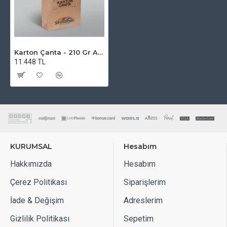
müşterilerinize verecekseniz boyutunu ona göre
belirlemelisiniz.
Tasarımınızı doğru ölÇülerle yapmalısınız.
Karton Çanta - 210 Gr Amerikan Bristol - XS - Dört Renk Baskı
11.448 TL
KURUMSAL
Hesabım
Hakkımızda
Hesabım
Çerez Politikası
Siparişlerim
İade & Değişim
Adreslerim
Gizlilik Politikası
Sepetim