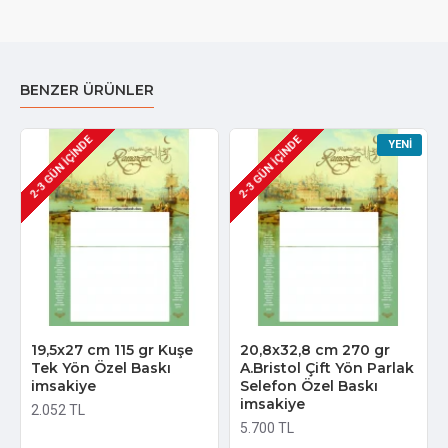
BENZER ÜRÜNLER
2-3 GÜN IÇINDE
2-3 GÜN IÇINDE
YENI
19,5x27 cm 115 gr Kuşe
20,8x32,8 cm 270 gr
Tek Yön Özel Baskı
A.Bristol Çift Yön Parlak
imsakiye
Selefon Özel Baskı
imsakiye
2.052 TL
5.700 TL