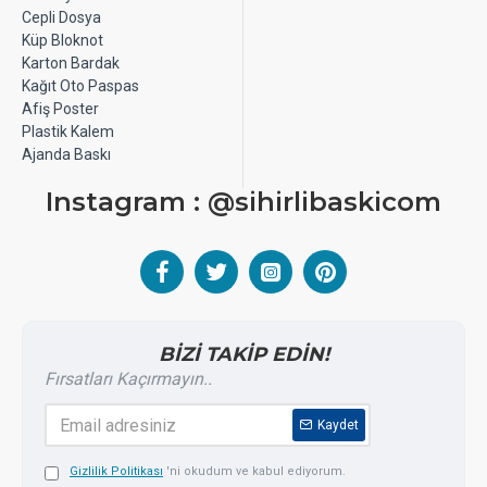
Kırımlı
Cepli Dosya
Küp Bloknot
Broşür 170 Gr Kuşe Selafonsuz
Karton Bardak
29.7x42 cm - Kırımlı
Kağıt Oto Paspas
Afiş Poster
Plastik Kalem
Ajanda Baskı
Instagram : @sihirlibaskicom
BİZİ TAKİP EDİN!
Fırsatları Kaçırmayın..
Kaydet
Gizlilik Politikası
'ni okudum ve kabul ediyorum.